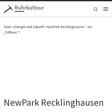
Ruhrkultour
Zum Inhalt springen
Search
Me
Start
»
Energie und Zukunft
»
NewPark Recklinghausen – ein
„Tollhaus“?
NewPark Recklinghausen