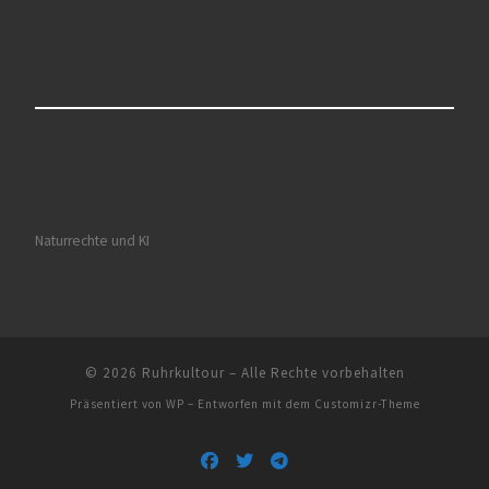
Naturrechte und KI
© 2026
Ruhrkultour
– Alle Rechte vorbehalten
Präsentiert von
WP
– Entworfen mit dem
Customizr-Theme