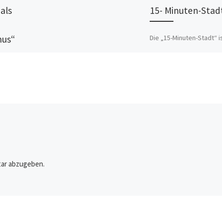
 als
15- Minuten-Stad
Die „15-Minuten-Stadt“ is
mus“
der Agenda des World
Economic Forums (WEF)
er
der Vereinten Nationen (
ist ein
Deren Pläne sind nicht nu
s Opfer von
[…]
 haben es
amtliche
…]
ar abzugeben.