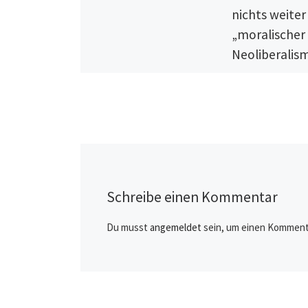
nichts weiter
„moralischer
Neoliberalis
Der Gutmensch. D
Gutmensch an sich 
Opfer. Nämlich da
Bösmenschen. Die
partout auf Ehren
abgesehen, die [
Schreibe einen Kommentar
Du musst
angemeldet
sein, um einen Komment