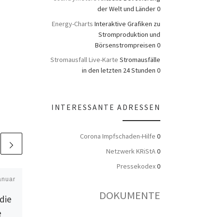
der Welt und Länder 0
Energy-Charts
Interaktive Grafiken zu
Stromproduktion und
Börsenstrompreisen 0
Stromausfall Live-Karte
Stromausfälle
in den letzten 24 Stunden 0
INTERESSANTE ADRESSEN
Corona Impfschaden-Hilfe
0
Netzwerk KRiStA
0
Pressekodex
0
anuar
Veröffentlicht am
5. Juli
2021
DOKUMENTE
die
Die Young Leaders
e
Programme von