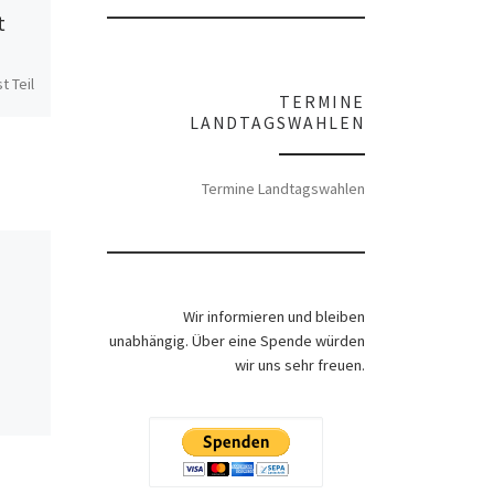
t
Atlantik-Brücke und
Weltwirtschaftsforu
t Teil
m
TERMINE
LANDTAGSWAHLEN
 und
UN).
r ein
Termine Landtagswahlen
Wir informieren und bleiben
unabhängig. Über eine Spende würden
wir uns sehr freuen.