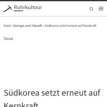
Ruhrkultour
Zum Inhalt springen
Search
Me
Start
»
Energie und Zukunft
»
Südkorea setzt erneut auf Kernkraft
Südkorea setzt erneut auf
Kernkraft