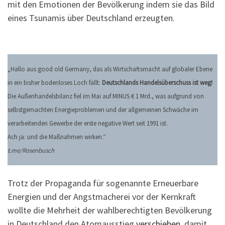
mit den Emotionen der Bevölkerung indem sie das Bild
eines Tsunamis über Deutschland erzeugten.
„Hallo aus good old Germany, das als Wirtschaftsmacht auf globaler Ebene
in ein bisher bodenloses Loch fällt:
Deutschlands Handelsüberschuss ist weg!
Die Außenhandelsbilanz fiel im Mai auf MINUS € 1 Mrd., was aufgrund von
selbstgemachten Energieproblemen und der allgemeinen Schwäche im
verarbeitenden Gewerbe der erste negative Wert seit 1991 ist.
Ach ja: und die Maßnahmen wirken.“
t.me/Rosenbusch
Trotz der Propaganda für sogenannte Erneuerbare
Energien und der Angstmacherei vor der Kernkraft
wollte die Mehrheit der wahlberechtigten Bevölkerung
in Deutschland den Atomausstieg
verschieben
, damit