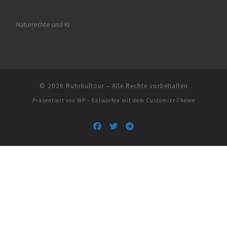
Naturrechte und KI
© 2026
Ruhrkultour
– Alle Rechte vorbehalten
Präsentiert von
WP
– Entworfen mit dem
Customizr-Theme