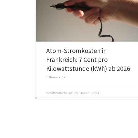
In Frankreich steigen die Kosten für Atomstrom – von
derzeit 4,2 auf 7 Cent pro Kilowattstunde (kWh). Das
ZDF meldet […]
Atom-Stromkosten in
Frankreich: 7 Cent pro
Kilowattstunde (kWh) ab 2026
1 Kommentar
Veröffentlicht am
28. Januar 2024