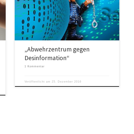
Vorschlag. Im Kampf gegen Falschnachrichten
(Fakenews) in den sozialen Netzwerken schlägt das
Haus von […]
„Abwehrzentrum gegen
Desinformation“
1 Kommentar
Veröffentlicht am
25. Dezember 2016