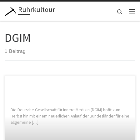
Ruhrkultour
Zum Inhalt springen
Search
Me
DGIM
1 Beitrag
Die Deutsche Gesellschaft für Innere Medizin (DGIM) hofft zum
Herbst hin mit einem neuerlichen Anlauf der Bundesländer für eine
allgemeine […]