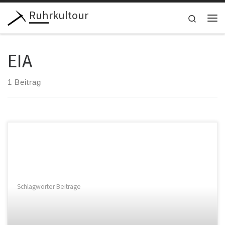
Ruhrkultour
Zum Inhalt springen
Search
Me
EIA
1 Beitrag
Schlagwörter Beiträge