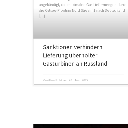
angekündigt, die maximalen Gas-Liefermengen durch
die Ostsee-Pipeline Nord Stream 1 nach Deutschland
[…]
Sanktionen verhindern
Lieferung überholter
Gasturbinen an Russland
Veröffentlicht am
20. Juni 2022