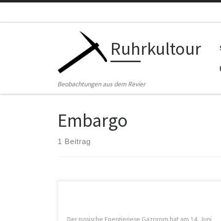
Zum Inhalt springen
Ruhrkultour
Beobachtungen aus dem Revier
Embargo
1 Beitrag
Der russische Energieriese Gazprom hat am 14. Juni