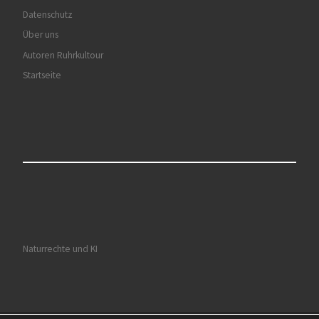
Datenschutz
Über uns
Autoren Ruhrkultour
Startseite
Naturrechte und KI