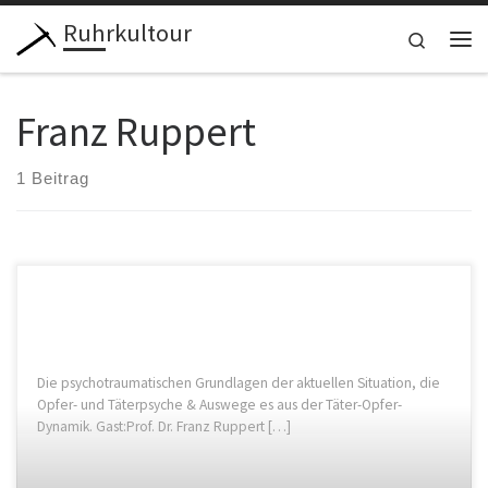
Ruhrkultour
Zum Inhalt springen
Search
Me
Franz Ruppert
1 Beitrag
Die psychotraumatischen Grundlagen der aktuellen Situation, die
Opfer- und Täterpsyche & Auswege es aus der Täter-Opfer-
Dynamik. Gast:Prof. Dr. Franz Ruppert […]