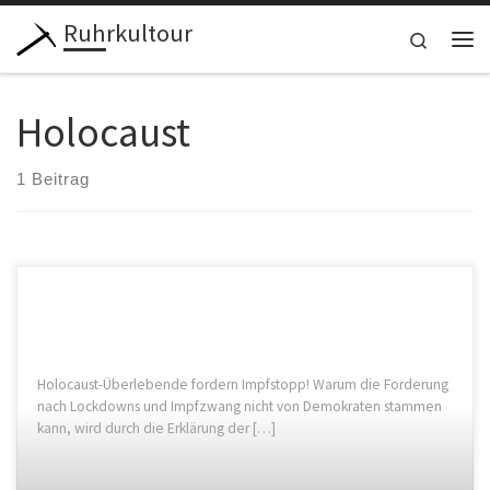
Ruhrkultour
Zum Inhalt springen
Search
Me
Holocaust
1 Beitrag
Holocaust-Überlebende fordern Impfstopp! Warum die Forderung
nach Lockdowns und Impfzwang nicht von Demokraten stammen
kann, wird durch die Erklärung der […]