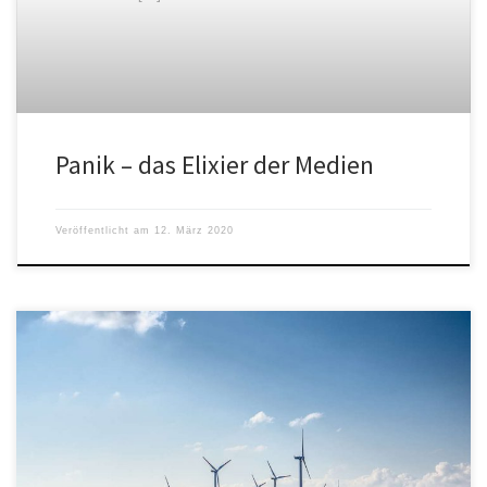
Panik – das Elixier der Medien
Veröffentlicht am
12. März 2020
Jörg Rehmann sprach mit dem Dokumentarfilmer Marijn Poels In
seinem Kino-Dokumentarfilm „Der Bauer und sein Klima“(Engl.
„The uncertainity has settled“) […]