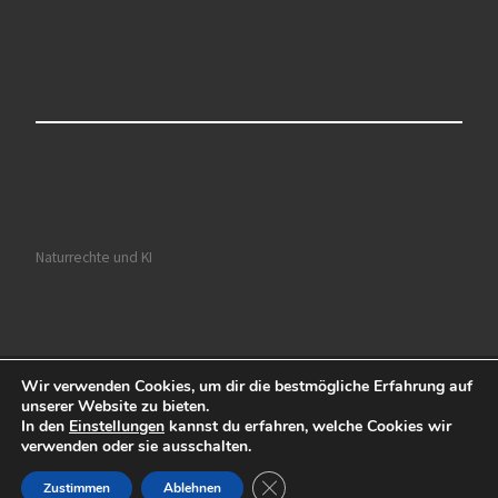
Naturrechte und KI
Wir verwenden Cookies, um dir die bestmögliche Erfahrung auf
© 2026
Ruhrkultour
– Alle Rechte vorbehalten
unserer Website zu bieten.
In den
Einstellungen
kannst du erfahren, welche Cookies wir
Präsentiert von
WP
– Entworfen mit dem
Customizr-Theme
verwenden oder sie ausschalten.
GDPR Cookie-Banner schließen
Zustimmen
Ablehnen