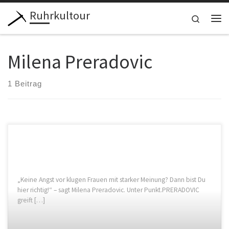
Ruhrkultour
Zum Inhalt springen
Search
Me
Milena Preradovic
1 Beitrag
„Keine Angst vor klugen Frauen mit starker Meinung? Dann bist Du
hier richtig!“ – sagt Milena Preradovic. Unter Punkt.PRERADOVIC
greift […]