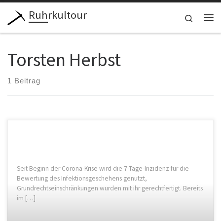
Ruhrkultour
Zum Inhalt springen
Search
Me
Torsten Herbst
1 Beitrag
Seit Beginn der Corona-Krise wird die 7-Tage-Inzidenz für die
Bewertung des Infektionsgeschehens genutzt,
Grundrechtseinschränkungen wurden mit ihr gerechtfertigt. Bereits
im […]