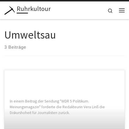
Ruhrkultour
Zum Inhalt springen
Search
Me
Umweltsau
3 Beiträge
In einem Beitrag der Sendung "WDR 5 Politikum.
Meinungsmagazin" forderte die Redakteurin Vera Linß die
Diskurshoheit für Journalisten zurück.