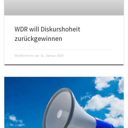
WDR will Diskurshoheit
zurückgewinnen
Veröffentlicht am
11. Januar 2020
"Der WDR Beitrag „Kinderchor“ ist für mich völlig untragbar", sagt
Kirstin Korte (CDU) und schreibt einen Brief an den WDR-
Intendanten Tom Buhrow.