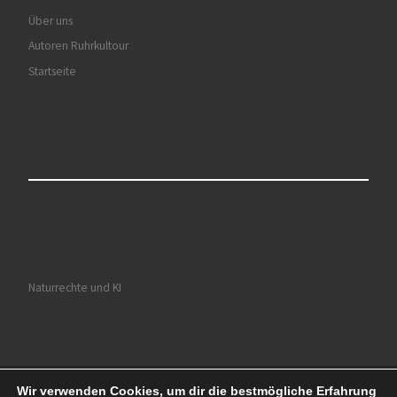
Über uns
Autoren Ruhrkultour
Startseite
Naturrechte und KI
Wir verwenden Cookies, um dir die bestmögliche Erfahrung
© 2026
Ruhrkultour
– Alle Rechte vorbehalten