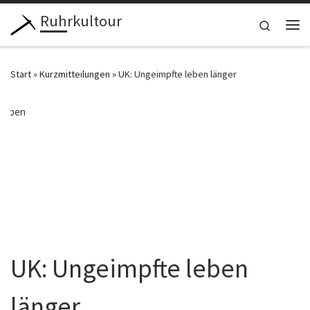
Ruhrkultour
Zum Inhalt springen
Search
Me
Start
»
Kurzmitteilungen
»
UK: Ungeimpfte leben länger
UK: Ungeimpfte leben
länger