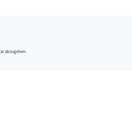
herbeizureden. Sie leis
durch Hasstiraden ihren
nnalena
Beitrag zum Revanchism
ist vom
[…]
nd
nd der
le als
hres mit
ar abzugeben.
rden.