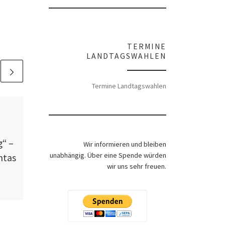
TERMINE
LANDTAGSWAHLEN
Termine Landtagswahlen
Veröffentlicht am
7. Oktober
2022
Russland: Der
g“ –
konsolidierte
Wir informieren und bleiben
unabhängig. Über eine Spende würden
ntas
Haushaltsüberschuss
wir uns sehr freuen.
beträgt rund 28
Milliarden Euro
 1933
n, um
In seiner kurzen
Eingangsrede zu Beginn der