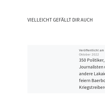
VIELLEICHT GEFÄLLT DIR AUCH
Veröffentlicht a
Oktober 2022
350 Politiker,
Journalisten
andere Lakai
feiern Baerb
Kriegstreibere
„Klarheit un
politischen M