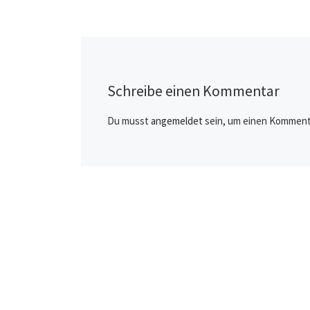
Außenministerin A
Baerbock (Grüne) 
Magazin „Politik u
Kommunikation“ u
Quadriga Hochschu
Schreibe einen Kommentar
Politikerin des Ja
dem Politikaward
Du musst
angemeldet
sein, um einen Komment
ausgezeichnet wo