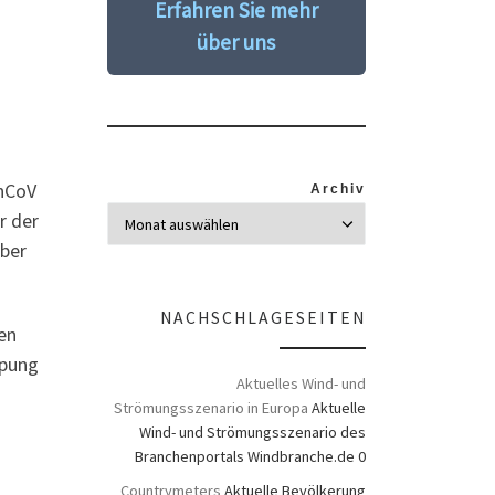
Erfahren Sie mehr
über uns
-nCoV
Archiv
r der
aber
NACHSCHLAGESEITEN
en
ppung
Aktuelles Wind- und
Strömungsszenario in Europa
Aktuelle
Wind- und Strömungsszenario des
Branchenportals Windbranche.de 0
Countrymeters
Aktuelle Bevölkerung