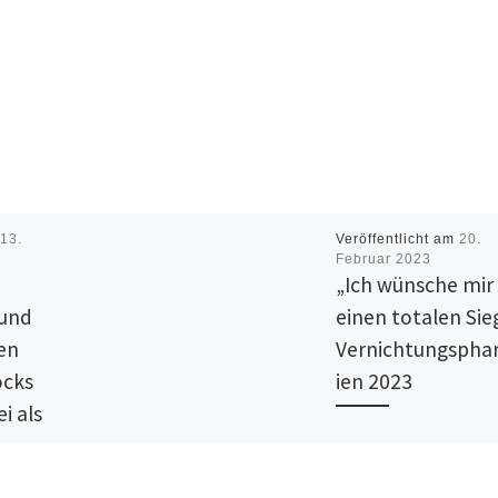
m
13.
Veröffentlicht am
20.
Februar 2023
„Ich wünsche mir
 und
einen totalen Sie
en
Vernichtungspha
ocks
ien 2023
i als
Die Medien mussten vor
d
nicht gezwungen werde
ut“
Diktatur und Krieg