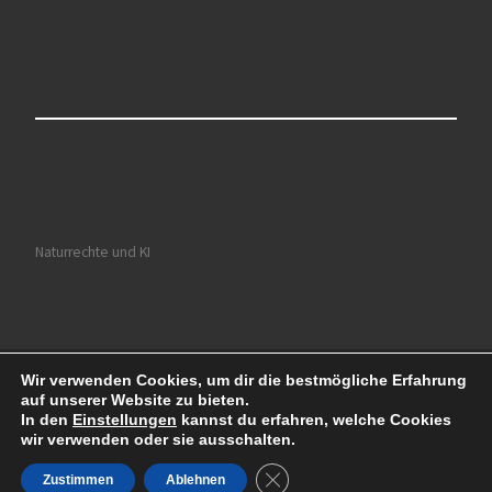
Naturrechte und KI
Wir verwenden Cookies, um dir die bestmögliche Erfahrung
© 2026
Ruhrkultour
– Alle Rechte vorbehalten
auf unserer Website zu bieten.
Präsentiert von
WP
– Entworfen mit dem
Customizr-Theme
In den
Einstellungen
kannst du erfahren, welche Cookies
wir verwenden oder sie ausschalten.
GDPR Cookie-Banner schließe
Zustimmen
Ablehnen