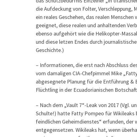
das Schutzbedürfnis Einzelner „in titanisch
die Aufdeckung von Folter, Verschleppung, 
ein reales Geschehen, das realen Menschen 
geeignet, diese realen und anhaltenden Ver
ebenso aufgehört wie die Helikopter-Massake
und diese letzen Endes durch journalistische
Geschichte.)
– Informationen, die erst nach Abschluss de
vom damaligen CIA-Chefpimmel Mike „Fatty
abgesegnete Planung für die Entführung & Er
Flüchtling in der Ecuadorianischen Botschaft
– Nach dem „Vault 7“-Leak von 2017 (Vgl. u
Schulte!) hatte Fatty Pompeo für Wikileaks 
feindlichen Geheimdienstes“ erfunden, der w
entgegensetzen. Wikileaks hat, wenn überhau