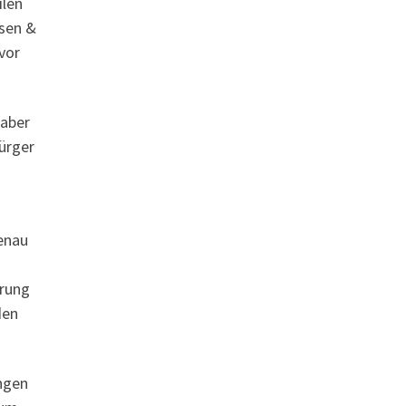
ilen
ssen &
vor
 aber
Bürger
genau
erung
den
ungen