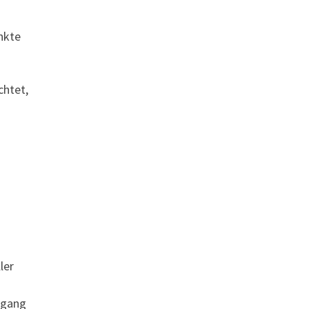
nkte
chtet,
ler
sgang