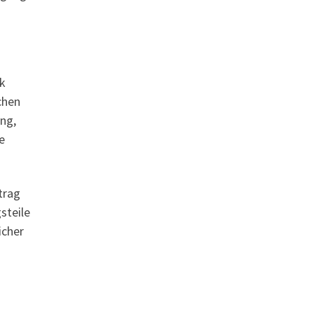
rk
chen
ung,
e
trag
steile
icher