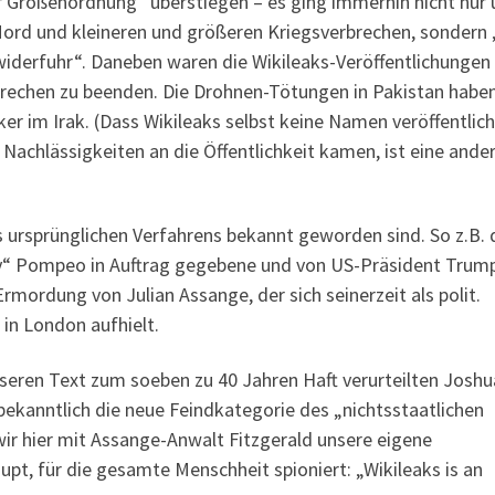
er Größenordnung“ überstiegen – es ging immerhin nicht nur
Mord und kleineren und größeren Kriegsverbrechen, sondern
widerfuhr“. Daneben waren die Wikileaks-Veröffentlichungen
brechen zu beenden. Die Drohnen-Tötungen in Pakistan habe
r im Irak. (Dass Wikileaks selbst keine Namen veröffentlic
 Nachlässigkeiten an die Öffentlichkeit kamen, ist eine ande
s ursprünglichen Verfahrens bekannt geworden sind. So z.B. 
“ Pompeo in Auftrag gegebene und von US-Präsident Trum
mordung von Julian Assange, der sich seinerzeit als polit.
 in London aufhielt.
nseren Text zum soeben zu 40 Jahren Haft verurteilten Joshu
bekanntlich die neue Feindkategorie des „nichtsstaatlichen
ir hier mit Assange-Anwalt Fitzgerald unsere eigene
pt, für die gesamte Menschheit spioniert: „Wikileaks is an