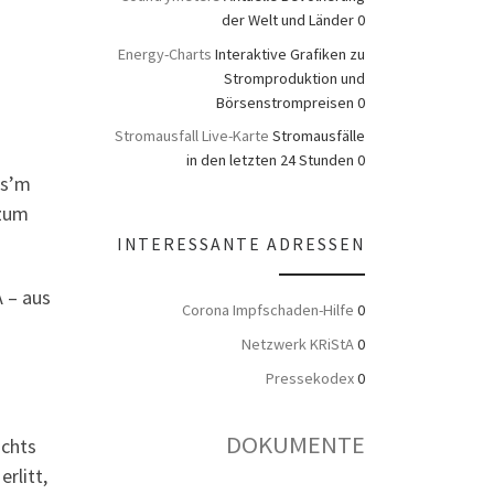
der Welt und Länder 0
Energy-Charts
Interaktive Grafiken zu
Stromproduktion und
Börsenstrompreisen 0
Stromausfall Live-Karte
Stromausfälle
in den letzten 24 Stunden 0
us’m
 zum
INTERESSANTE ADRESSEN
A – aus
Corona Impfschaden-Hilfe
0
Netzwerk KRiStA
0
Pressekodex
0
DOKUMENTE
ichts
rlitt,