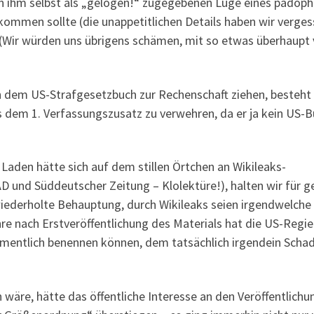
on ihm selbst als „gelogen!“ zugegebenen Lüge eines pädoph
 bekommen sollte (die unappetitlichen Details haben wir verge
. (Wir würden uns übrigens schämen, mit so etwas überhaupt 
ch dem US-Strafgesetzbuch zur Rechenschaft ziehen, besteht
us dem 1. Verfassungszusatz zu verwehren, da er ja kein US-
Laden hätte sich auf dem stillen Örtchen an Wikileaks-
D und Süddeutscher Zeitung – Klolektüre!), halten wir für 
 wiederholte Behauptung, durch Wikileaks seien irgendwelche
e nach Erstveröffentlichung des Materials hat die US-Regi
amentlich benennen können, dem tatsächlich irgendein Scha
wäre, hätte das öffentliche Interesse an den Veröffentlich