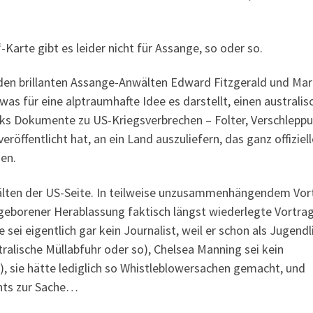
rte gibt es leider nicht für Assange, so oder so.
den brillanten Assange-Anwälten Edward Fitzgerald und Ma
as für eine alptraumhafte Idee es darstellt, einen australis
eaks Dokumente zu US-Kriegsverbrechen – Folter, Verschlepp
veröffentlicht hat, an ein Land auszuliefern, das ganz offiziell
sen.
älten der US-Seite. In teilweise unzusammenhängendem Vor
geborener Herablassung faktisch längst wiederlegte Vortrag
sei eigentlich gar kein Journalist, weil er schon als Jugendl
ralische Müllabfuhr oder so), Chelsea Manning sei kein
, sie hätte lediglich so Whistleblowersachen gemacht, und
hts zur Sache…