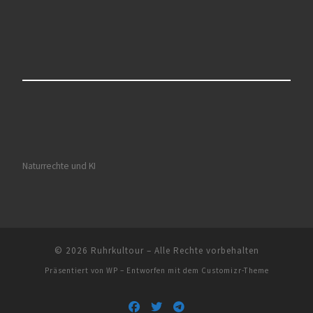
Naturrechte und KI
© 2026
Ruhrkultour
– Alle Rechte vorbehalten
Präsentiert von
WP
– Entworfen mit dem
Customizr-Theme