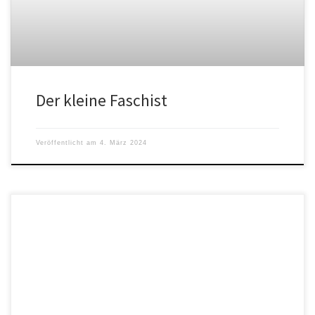
Der kleine Faschist
Veröffentlicht am
4. März 2024
„Bis man sich in Politik und Medien auf ein Wording geeinigt hatte,
hat es 14 Stunden gedauert, denn Margarita Simonjan, […]