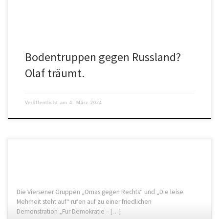
Bodentruppen gegen Russland?
Olaf träumt.
Veröffentlicht am
4. März 2024
Die Viersener Gruppen „Omas gegen Rechts“ und „Die leise
Mehrheit steht auf“ rufen auf zu einer friedlichen
Demonstration „Für Demokratie – […]