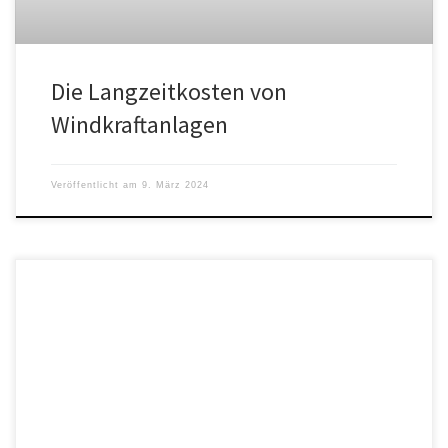
Die Langzeitkosten von
Windkraftanlagen
Veröffentlicht am
9. März 2024
Während Bundeskanzler Olaf Scholz das Volk mit den Worten
beruhigt, „Es wird keine Bodentruppen europäischer Staaten oder
der NATO geben. […]