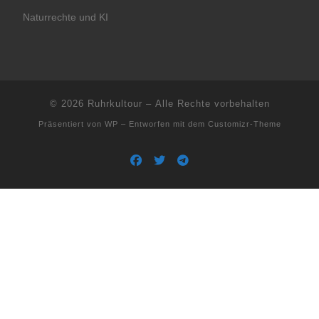
Naturrechte und KI
© 2026
Ruhrkultour
– Alle Rechte vorbehalten
Präsentiert von
WP
– Entworfen mit dem
Customizr-Theme