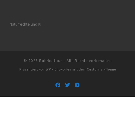
Naturrechte und KI
© 2026
Ruhrkultour
– Alle Rechte vorbehalten
Präsentiert von
WP
– Entworfen mit dem
Customizr-Theme