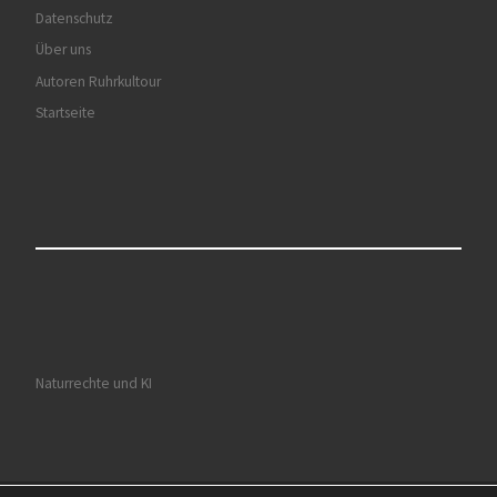
Datenschutz
Über uns
Autoren Ruhrkultour
Startseite
Naturrechte und KI