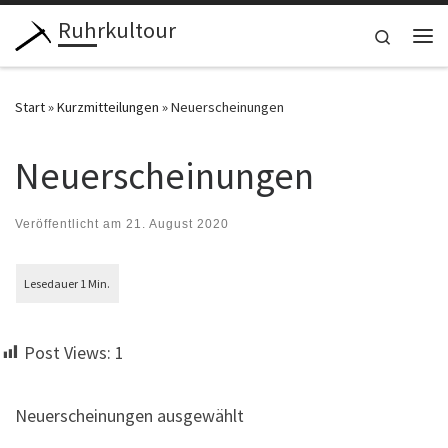
Ruhrkultour
Zum Inhalt springen
Search
Me
Start
»
Kurzmitteilungen
»
Neuerscheinungen
Neuerscheinungen
Veröffentlicht am
21. August 2020
Post Views:
1
Neuerscheinungen ausgewählt