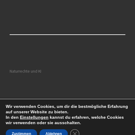
Naturrechte und KI
Wir verwenden Cookies, um dir die bestmögliche Erfahrung
© 2026
Ruhrkultour
– Alle Rechte vorbehalten
auf unserer Website zu bieten.
Präsentiert von
WP
– Entworfen mit dem
Customizr-Theme
In den
Einstellungen
kannst du erfahren, welche Cookies
wir verwenden oder sie ausschalten.
GDPR Cookie-Banner schließe
Zustimmen
Ablehnen