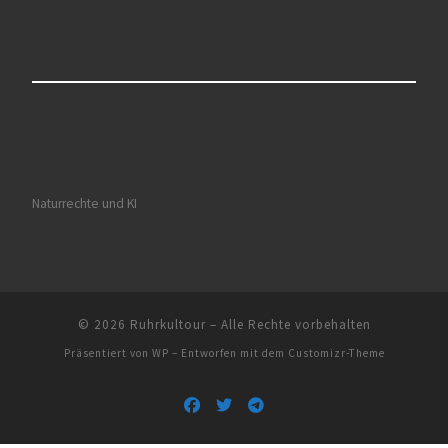
Naturrechte und KI
© 2026
Ruhrkultour
– Alle Rechte vorbehalten
Präsentiert von
WP
– Entworfen mit dem
Customizr-Theme