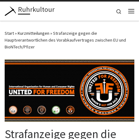
Ruhrkultour
Zum Inhalt springen
Search
Me
Start
»
Kurzmitteilungen
»
Strafanzeige gegen die
Hauptverantwortlichen des Vorabkaufvertrages zwischen EU und
BioNTech/Pfizer
Strafanzeige gegen die