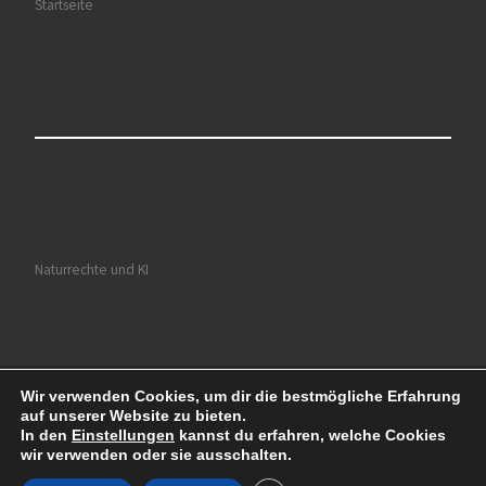
Startseite
Naturrechte und KI
Wir verwenden Cookies, um dir die bestmögliche Erfahrung
© 2026
Ruhrkultour
– Alle Rechte vorbehalten
auf unserer Website zu bieten.
Präsentiert von
WP
– Entworfen mit dem
Customizr-Theme
In den
Einstellungen
kannst du erfahren, welche Cookies
wir verwenden oder sie ausschalten.