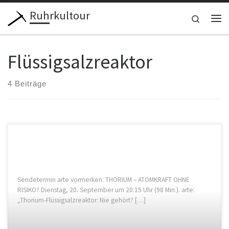
Ruhrkultour
Zum Inhalt springen
Search
Me
Flüssigsalzreaktor
4 Beiträge
Sendetermin arte vormerken: THORIUM – ATOMKRAFT OHNE
RISIKO? Dienstag, 20. September um 20:15 Uhr (98 Min.). arte:
„Thorium-Flüssigsalzreaktor: Nie gehört? […]