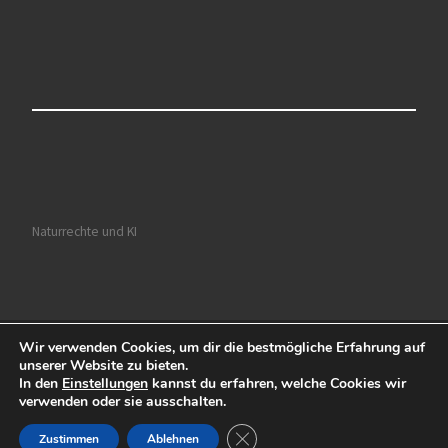
Naturrechte und KI
Wir verwenden Cookies, um dir die bestmögliche Erfahrung auf
© 2026
Ruhrkultour
– Alle Rechte vorbehalten
unserer Website zu bieten.
In den
Einstellungen
kannst du erfahren, welche Cookies wir
Präsentiert von
WP
– Entworfen mit dem
Customizr-Theme
verwenden oder sie ausschalten.
GDPR Cookie-Banner schließen
Zustimmen
Ablehnen