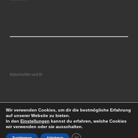
Naturrechte und KI
Wir verwenden Cookies, um dir die bestmögliche Erfahrung
© 2026
Ruhrkultour
– Alle Rechte vorbehalten
auf unserer Website zu bieten.
Präsentiert von
WP
– Entworfen mit dem
Customizr-Theme
In den
Einstellungen
kannst du erfahren, welche Cookies
wir verwenden oder sie ausschalten.
GDPR Cookie-Banner schließe