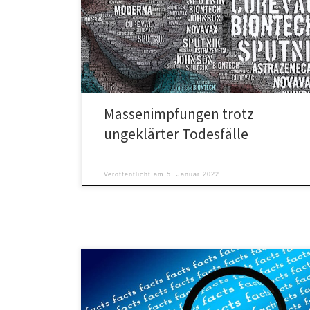
Nebenwirkungen und Todesfälle - Juristen bereiten
ein internationales Tribunal zur Aufklärung der
Begleitumstände der Massenimpfungen vor.
Massenimpfungen trotz
ungeklärter Todesfälle
Veröffentlicht am
5. Januar 2022
„DIE Lügenpresse gibt es nicht“, sagt Sandra