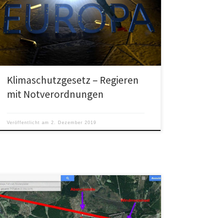
Der Weg für das Klimaschutzgesetz ist frei. Das
Parlament hat beschlossen, dass Deutschland in
Zukunft per Notverordnungen regiert werden kann.
Klimaschutzgesetz – Regieren
mit Notverordnungen
Veröffentlicht am
2. Dezember 2019
Ein Kleinflugzeug stürzte am Karfreitag, 03.04.2015, im