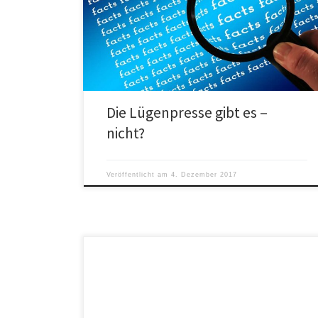
Petersmann von Deutsche Welle. Claas Relotius sei
„ein gefährlicher Einzelfall“. Sie bittet das Publikum,
Journalisten nicht […]
Die Lügenpresse gibt es –
nicht?
Veröffentlicht am
4. Dezember 2017
Die Landschaft wird durch Windkraftindustrieanlagen in
großem Maßstab ruiniert, die gesundheitlichen