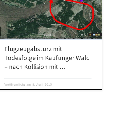
Kaufunger Wald zwischen Nieste und Kleinalmerode in
der Nähe der hessisch-niedersächsischen
Landesgrenze bei […]
Flugzeugabsturz mit
Todesfolge im Kaufunger Wald
– nach Kollision mit …
Veröffentlicht am
8. April 2015