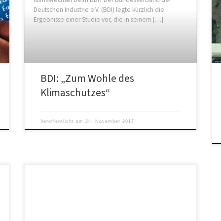
Deutschen Industrie e.V. (BDI) legte kürzlich die
Ergebnisse einer Studie vor, die in seinem […]
BDI: „Zum Wohle des
Klimaschutzes“
Veröffentlicht am
24. November 2017
Der grüne Traum in NRW vom „großen Sprung“ an die
Weltspitze NRW-Klimaschutzminister Johannes