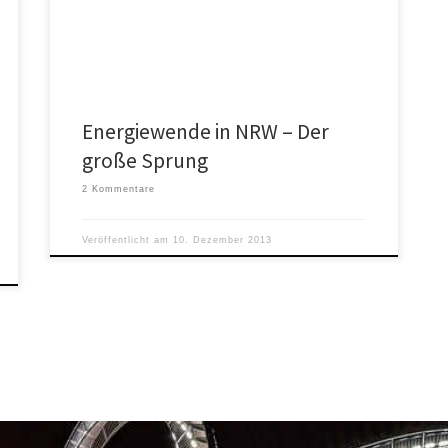
Remmel (Bündnis90/Die Grünen) fordert auf der
Homepage […]
Energiewende in NRW – Der
große Sprung
2 Kommentare
Veröffentlicht am
10. Dezember 2013