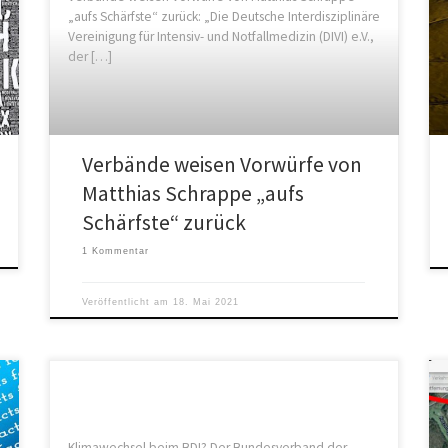
„aufs Schärfste“ zurück: „Die Deutsche Interdisziplinäre
Vereinigung für Intensiv- und Notfallmedizin (DIVI) e.V.,
der […]
Verbände weisen Vorwürfe von
Matthias Schrappe „aufs
Schärfste“ zurück
1 Kommentar
Veröffentlicht am
18. Mai 2021
Klimawechsel beim BDI? Der Bundesverband der