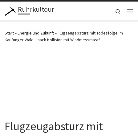
Ruhrkultour
Zum Inhalt springen
Search
Me
Start
»
Energie und Zukunft
»
Flugzeugabsturz mit Todesfolge im
Kaufunger Wald – nach Kollision mit Windmessmast?
Flugzeugabsturz mit