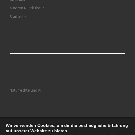
Autoren Ruhrkultour
Startseite
Naturrechte und KI
Wir verwenden Cookies, um dir die bestmögliche Erfahrung
© 2026
Ruhrkultour
– Alle Rechte vorbehalten
auf unserer Website zu bieten.