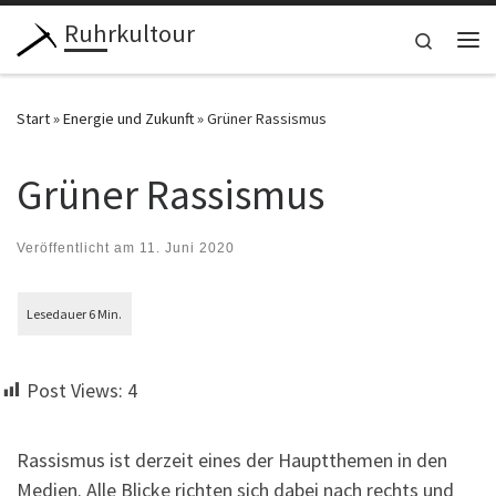
Ruhrkultour
Zum Inhalt springen
Search
Me
Start
»
Energie und Zukunft
»
Grüner Rassismus
Grüner Rassismus
Veröffentlicht am
11. Juni 2020
Post Views:
4
Rassismus ist derzeit eines der Hauptthemen in den
Medien. Alle Blicke richten sich dabei nach rechts und