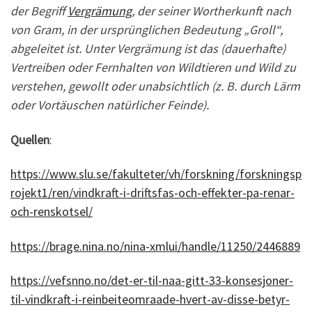
der Begriff
Vergrämung
, der seiner Wortherkunft nach
von Gram, in der ursprünglichen Bedeutung „Groll“,
abgeleitet ist. Unter Vergrämung ist das (dauerhafte)
Vertreiben oder Fernhalten von Wildtieren und Wild zu
verstehen, gewollt oder unabsichtlich (z. B. durch Lärm
oder
Vortäuschen natürlicher Feinde).
Quellen
:
https://www.slu.se/fakulteter/vh/forskning/forskningsp
rojekt1/ren/vindkraft-i-driftsfas-och-effekter-pa-renar-
och-renskotsel/
https://brage.nina.no/nina-xmlui/handle/11250/2446889
https://vefsnno.no/det-er-til-naa-gitt-33-konsesjoner-
til-vindkraft-i-reinbeiteomraade-hvert-av-disse-betyr-