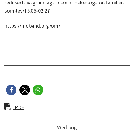
redusert-livsgrunnlag-for-reinflokker-og-for-familier-
som-lev/15.05-02:27
https://motvind.org/om/
PDF
Werbung