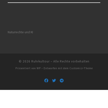
Naturrechte und KI
© 2026
Ruhrkultour
– Alle Rechte vorbehalten
Präsentiert von
WP
– Entworfen mit dem
Customizr-Theme