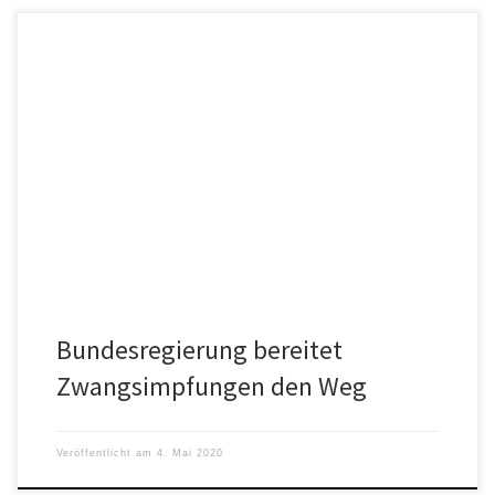
Mit dem „Zweiten Gesetz zum Schutz der Bevölkerung in einer
epidemischen Lage von nationaler Tragweite“ können
Grundrechte Einzelner oder bestimmter Bevölkerungsgruppen
gezielt und effektiv außer Kraft gesetzt werden.
Bundesregierung bereitet
Zwangsimpfungen den Weg
Veröffentlicht am
4. Mai 2020