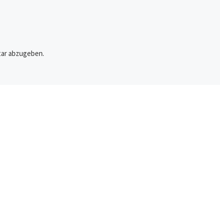
Überwachungskameras
überall, Zensur, politisc
Justiz. Das Ganze ents
[…]
ar abzugeben.