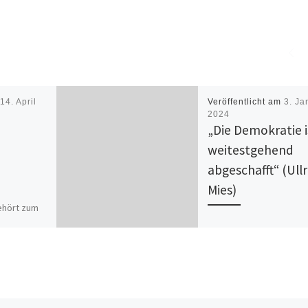
m
14. April
Veröffentlicht am
3. Ja
2024
„Die Demokratie i
weitestgehend
abgeschafft“ (Ullr
Mies)
gehört zum
„Die Demokratie ist
rganisation
weitestgehend abgescha
die
meint der Sozial- und
ich jetzt
Politikwissenschaftler Ul
msehen, um
Mies. Hausdurchsuchung
…]
Kontensperrungen,