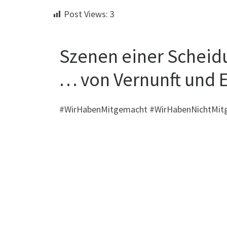
Post Views:
3
Szenen einer Schei
… von Vernunft und 
#WirHabenMitgemacht #WirHabenNichtMit