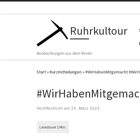
Zum Inhalt springen
Ruhrkultour
Beobachtungen aus dem Revier
Start
»
Kurzmitteilungen
»
#WirHabenMitgemacht #WirH
#WirHabenMitgemac
Veröffentlicht am
24. März 2023