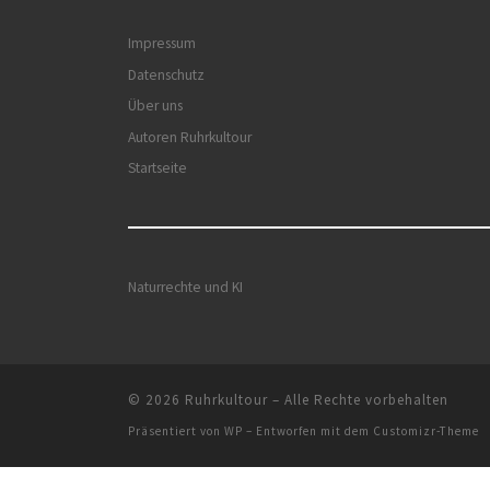
Impressum
Datenschutz
Über uns
Autoren Ruhrkultour
Startseite
Naturrechte und KI
© 2026
Ruhrkultour
– Alle Rechte vorbehalten
Präsentiert von
WP
– Entworfen mit dem
Customizr-Theme