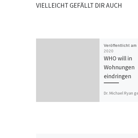
VIELLEICHT GEFÄLLT DIR AUCH
Veröffentlicht a
2020
WHO will in
Wohnungen
eindringen
Dr. Michael Ryan 
Führungsteam der
Weltgesundheitso
(WHO). Ryan sagt, 
Behörden müssen s
in den Familien u
möglicherweise [