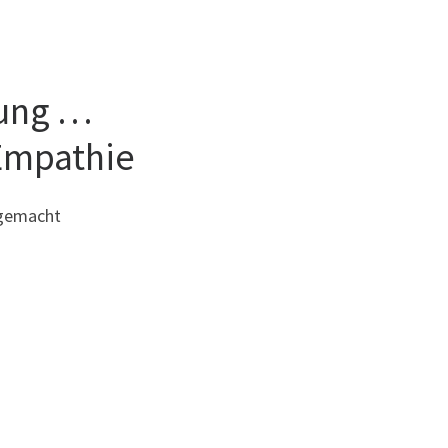
dung …
Empathie
gemacht