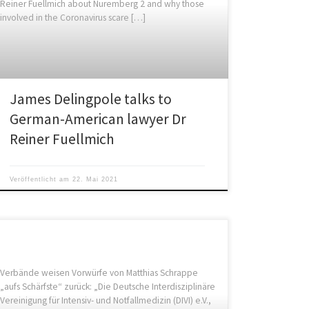
Reiner Fuellmich about Nuremberg 2 and why those
involved in the Coronavirus scare […]
James Delingpole talks to
German-American lawyer Dr
Reiner Fuellmich
Veröffentlicht am
22. Mai 2021
Verbände weisen Vorwürfe von Matthias Schrappe
„aufs Schärfste“ zurück: „Die Deutsche Interdisziplinäre
Vereinigung für Intensiv- und Notfallmedizin (DIVI) e.V.,