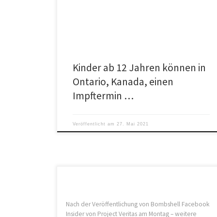
den Impfkliniken der Stadt Toronto buchen. Polizei
hält aufgebrachte Eltern zurück..
Kinder ab 12 Jahren können in
Ontario, Kanada, einen
Impftermin …
Veröffentlicht am
27. Mai 2021
Nach der Veröffentlichung von Bombshell Facebook
Insider von Project Veritas am Montag – weitere