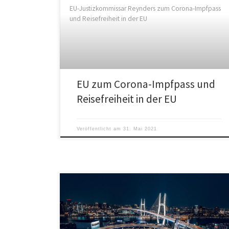
EU-Justizkommissar Reynders zum Corona-Impfpass
und Reisefreiheit in der EU
EU zum Corona-Impfpass und
Reisefreiheit in der EU
Veröffentlicht am
31. Mai 2021
China baut neue Kernkraftwerke. Auftakt eines
langfristigen Bauprogramms zur Errichtung zahlreicher