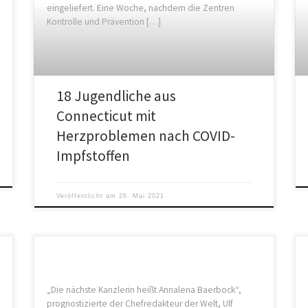
eingeliefert. Eine Woche, nachdem die Zentren
Kontrolle und Prävention […]
18 Jugendliche aus
Connecticut mit
Herzproblemen nach COVID-
Impfstoffen
Veröffentlicht am
26. Mai 2021
„Die nächste Kanzlerin heißt Annalena Baerbock“,
prognostizierte der Chefredakteur der Welt, Ulf