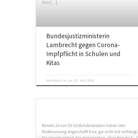
dass […]
Bundesjustizministerin
Lambrecht gegen Corona-
Impfpflicht in Schulen und
Kitas
Veröffentlicht am
20. Mai 2021
Bereits 24 von 50 US-Bundesstaaten haben den
Maskenzwang abgeschafft bzw. gar nicht erst verhängt.
Die Unwirksamkeit der drakonischen, über Monate […]