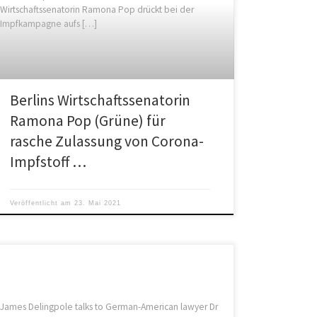
Wirtschaftssenatorin Ramona Pop drückt bei der
Impfkampagne aufs […]
Berlins Wirtschaftssenatorin
Ramona Pop (Grüne) für
rasche Zulassung von Corona-
Impfstoff …
Veröffentlicht am
23. Mai 2021
James Delingpole talks to German-American lawyer Dr