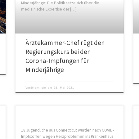
Minderjährige: Die Politik setze sich über die
medizinische Expertise der […]
Ärztekammer-Chef rügt den
Regierungskurs bei den
Corona-Impfungen für
Minderjährige
Veröffentlicht am
28. Mai 2021
18 Jugendliche aus Connecticut wurden nach COVID-
Impfstoffen wegen Herzproblemen ins Krankenhaus