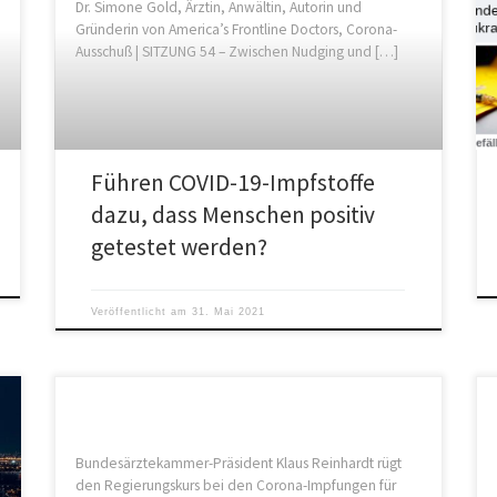
Dr. Simone Gold, Ärztin, Anwältin, Autorin und
Gründerin von America’s Frontline Doctors, Corona-
Ausschuß | SITZUNG 54 – Zwischen Nudging und […]
Führen COVID-19-Impfstoffe
dazu, dass Menschen positiv
getestet werden?
Veröffentlicht am
31. Mai 2021
Bundesärztekammer-Präsident Klaus Reinhardt rügt
den Regierungskurs bei den Corona-Impfungen für