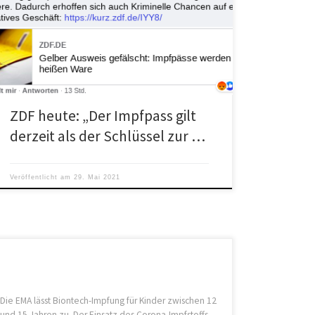
Kritik an der inhaltlichen Entgleisung des öffentlich-
rechtlichen Senders: Alexa L.: „ZDF heute „Der
Impfpass gilt derzeit als der Schlüssel zur […]
ZDF heute: „Der Impfpass gilt
derzeit als der Schlüssel zur …
Veröffentlicht am
29. Mai 2021
Die EMA lässt Biontech-Impfung für Kinder zwischen 12
und 15 Jahren zu. Der Einsatz des Corona-Impfstoffs