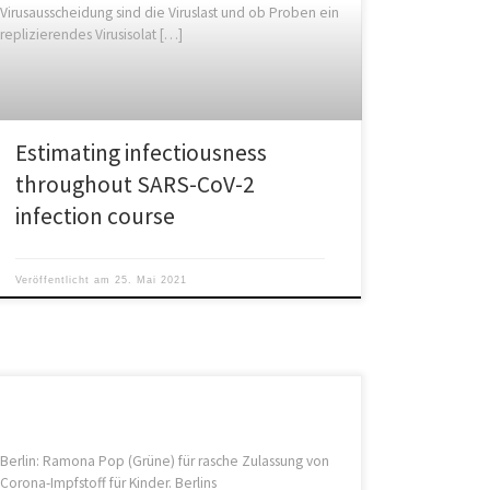
Virusausscheidung sind die Viruslast und ob Proben ein
replizierendes Virusisolat […]
Estimating infectiousness
throughout SARS-CoV-2
infection course
Veröffentlicht am
25. Mai 2021
Berlin: Ramona Pop (Grüne) für rasche Zulassung von
Corona-Impfstoff für Kinder. Berlins