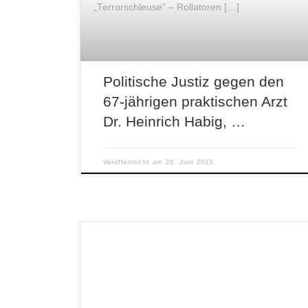
„Terrorschleuse“ – Rollatoren […]
Politische Justiz gegen den
67-jährigen praktischen Arzt
Dr. Heinrich Habig, …
Veröffentlicht am
28. Juni 2023
Der Basketball-Profi Oscar Cabrera Adames aus
der Dominikanischen Republik ist diese Woche
infolge eines plötzlichen Herzversagens