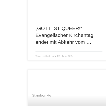
Generation'“, betonte […]
„GOTT IST QUEER!“ –
Evangelischer Kirchentag
endet mit Abkehr vom …
Veröffentlicht am
12. Juni 2023
Standpunkte