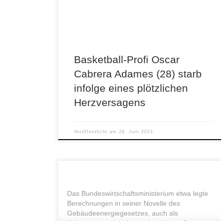
gestorben. Dieses soll nach […]
Basketball-Profi Oscar
Cabrera Adames (28) starb
infolge eines plötzlichen
Herzversagens
Veröffentlicht am
28. Juni 2023
Das Bundeswirtschaftsministerium etwa legte
Berechnungen in seiner Novelle des
Gebäudeenergiegesetzes, auch als