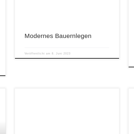
Grundherren, die seit […]
Modernes Bauernlegen
Veröffentlicht am
8. Juni 2023
Robert Habeck erhält am 11. Juni in der
Frankfurter Paulskirche den Börne-Preis 2023.
Begründung der Ludwig Börne Stiftung:
„Gesellschaftswissenschaftlich informierte […]