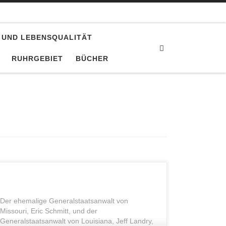
 UND LEBENSQUALITÄT
Search
RUHRGEBIET
BÜCHER
Der ehemalige Generalstaatsanwalt von
Missouri, Eric Schmitt, und der
Generalstaatsanwalt von Louisiana, Jeff Landry,