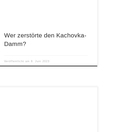
zum Kachovka-Damm […]
Wer zerstörte den Kachovka-
Damm?
Veröffentlicht am
8. Juni 2023
Die Industrie-Lobby in Deutschland schlägt
wegen hoher Kosten Alarm, berichtet das
Handelsblatt. „16 Prozent der befragten
Unternehmen sind bereits aktiv […]