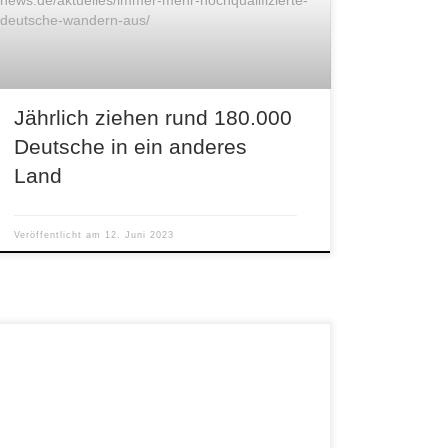
news.de/aktuelles/immer-mehr-hochqualifizierte-
deutsche-wandern-aus/
Jährlich ziehen rund 180.000
Deutsche in ein anderes
Land
Veröffentlicht am
12. Juni 2023
Wer zerstörte den Kachovka-Damm? „Wer hat
es getan?“ fragt Max Otte. Carlson Tucker
zerstöre unter anderem das Mainstream-Narrativ