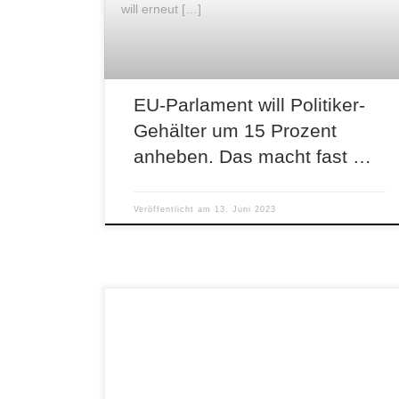
will erneut […]
EU-Parlament will Politiker-
Gehälter um 15 Prozent
anheben. Das macht fast …
Veröffentlicht am
13. Juni 2023
„Ist das ein Gottesdienst oder eine politische
Veranstaltung?“, fragt ein User. NDR
Kommentar: „“Wir sind alle die ‚Letzte