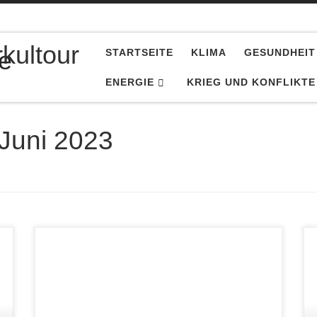
kultour
STARTSEITE
KLIMA
GESUNDHEIT
ENERGIE
KRIEG UND KONFLIKTE
Juni 2023
Am 25. Juni 2023 gewann Robert Sesselmann
(AfD) mit 52,8 % der Stimmen die Wahl im