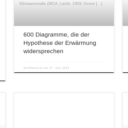
Klimaanomalie (MCA; Lamb, 1969; Grove […]
600 Diagramme, die der
Hypothese der Erwärmung
widersprechen
Veröffentlicht am
27. Juni 2023
Dazu ein Kommentar auf Facebook von Bernd
K.: „Und, was macht das Volk aus dieser