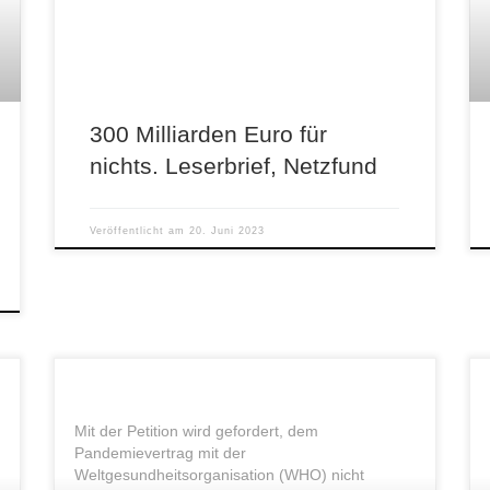
Information? Nichts! Ich freu mich […]
300 Milliarden Euro für
nichts. Leserbrief, Netzfund
Veröffentlicht am
20. Juni 2023
Mit der Petition wird gefordert, dem
Pandemievertrag mit der
Weltgesundheitsorganisation (WHO) nicht