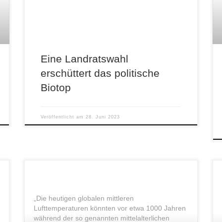
Landkreis Sonneberg, Thüringen, gegen […]
Eine Landratswahl
erschüttert das politische
Biotop
Veröffentlicht am
28. Juni 2023
„Die heutigen globalen mittleren
Lufttemperaturen könnten vor etwa 1000 Jahren
während der so genannten mittelalterlichen