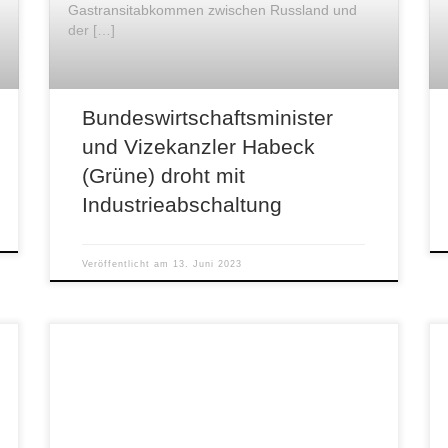
Gastransitabkommen zwischen Russland und
der […]
Bundeswirtschaftsminister
und Vizekanzler Habeck
(Grüne) droht mit
Industrieabschaltung
Veröffentlicht am
13. Juni 2023
Manche Ereignisse wiederholen sich. Zum
Beispiel das Bauernlegen. Das Bauernlegen ist
eine Bezeichnung für eine Bewegung von