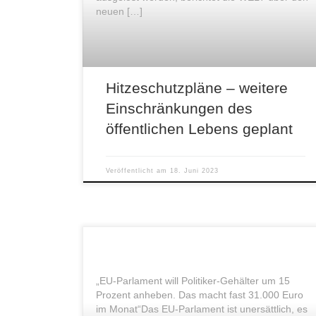
neuen […]
Hitzeschutzpläne – weitere
Einschränkungen des
öffentlichen Lebens geplant
Veröffentlicht am
18. Juni 2023
„EU-Parlament will Politiker-Gehälter um 15
Prozent anheben. Das macht fast 31.000 Euro
im Monat“Das EU-Parlament ist unersättlich, es