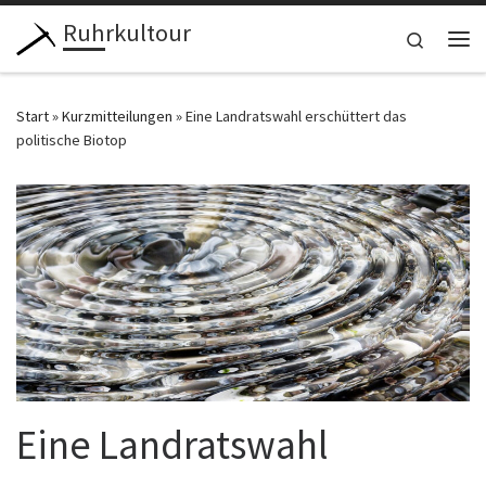
Ruhrkultour
Zum Inhalt springen
Search
Me
Start
»
Kurzmitteilungen
»
Eine Landratswahl erschüttert das
politische Biotop
Eine Landratswahl