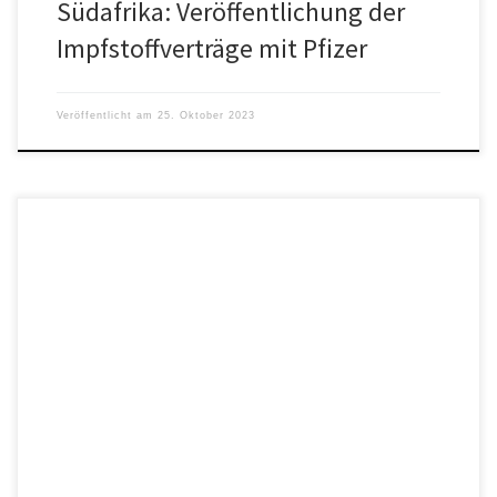
Südafrika: Veröffentlichung der
Impfstoffverträge mit Pfizer
Veröffentlicht am
25. Oktober 2023
2020 führte Pfizer eine umfangreiche klinische Studie durch, die
nach Schätzung des Finanzwissenschaftlers Stefan Homburg über
100 Millionen Dollar gekostet […]