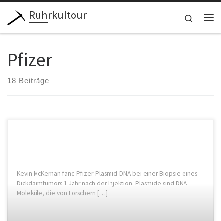
Ruhrkultour
Zum Inhalt springen
Search
Me
Pfizer
18 Beiträge
Kevin McKernan fand Pfizer-Plasmid-DNA bei einer Biopsie eines
Dickdarmtumors 1 Jahr nach der Injektion. Plasmide sind DNA-
Moleküle, die von Forschern […]