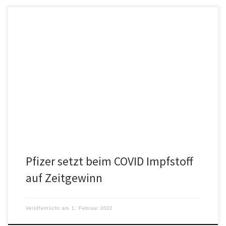
Wenige Tage vor der geplanten Freigabe von Dokumenten im
Zusammenhang mit dem COVID Impfstoff hat Pfizer
Fristverlängerung beantragt.
Pfizer setzt beim COVID Impfstoff
auf Zeitgewinn
Veröffentlicht am
1. Februar 2022