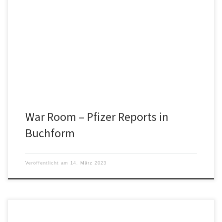
Jeder verdient per Gesetz eine informierte Zustimmung, wenn es
um medizinische Eingriffe geht – es ist eigentlich ein Verbrechen,
es […]
War Room – Pfizer Reports in
Buchform
Veröffentlicht am
14. März 2023