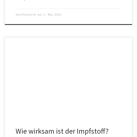
Veröffentlicht am
2. Mai 2021
Die Impfung gegen das Coronavirus SARS-CoV-2 kann in NRW wie
geplant am kommenden Sonntag, den 27. Dezember 2020,
beginnen. Vermutlich […]
Wie wirksam ist der Impfstoff?