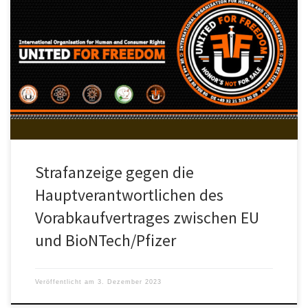
Zwei Vertreter der Menschenrechtsorganisation United For
Freedom, Marianne Grimmmenstein-Balas und Uwe Kranz, haben
am 28. November 2023 eine Strafanzeige gegen […]
Strafanzeige gegen die
Hauptverantwortlichen des
Vorabkaufvertrages zwischen EU
und BioNTech/Pfizer
Veröffentlicht am
3. Dezember 2023