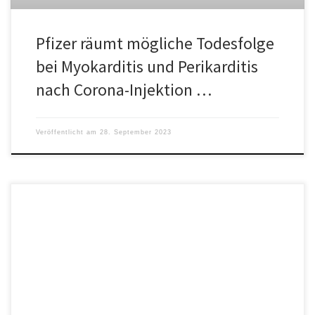
Pfizer räumt mögliche Todesfolge
bei Myokarditis und Perikarditis
nach Corona-Injektion …
Veröffentlicht am
28. September 2023
Ein Pfizer-Sprecher gab zu, dass den Mitarbeitern des
Unternehmens eine „spezielle Charge“ des Covid-19-Impfstoffs
verabreicht wurde, die sich wesentlich von […]