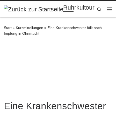
Ruhrkultour
Zum Inhalt springen
Search
Me
Start
»
Kurzmitteilungen
»
Eine Krankenschwester fällt nach
Impfung in Ohnmacht
Eine Krankenschwester