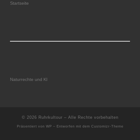
Startseite
Naturrechte und KI
© 2026
Ruhrkultour
– Alle Rechte vorbehalten
Präsentiert von
WP
– Entworfen mit dem
Customizr-Theme