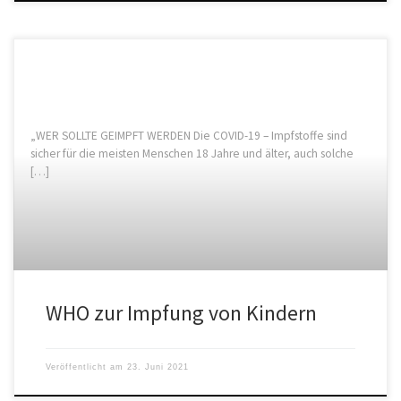
„WER SOLLTE GEIMPFT WERDEN Die COVID-19 – Impfstoffe sind
sicher für die meisten Menschen 18 Jahre und älter, auch solche
[…]
WHO zur Impfung von Kindern
Veröffentlicht am
23. Juni 2021