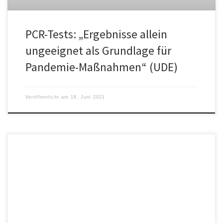
PCR-Tests: „Ergebnisse allein
ungeeignet als Grundlage für
Pandemie-Maßnahmen“ (UDE)
Veröffentlicht am
18. Juni 2021
"Wer eigenen Strom erneuerbar erzeugt, soll dafür keine EEG-
Umlage mehr zahlen müssen." Dezentrale Energieversorgung in
den Städten?