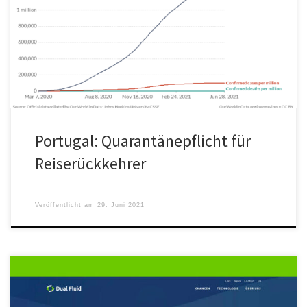
Die Bundesregierung hat Portugal zum Virusvariantengebiet
erklärt, Urlauber müssen bei der Heimkehr 14 Tage in Quarantäne.
Ab Mitternacht am Dienstag […]
Portugal: Quarantänepflicht für
Reiserückkehrer
Veröffentlicht am
29. Juni 2021