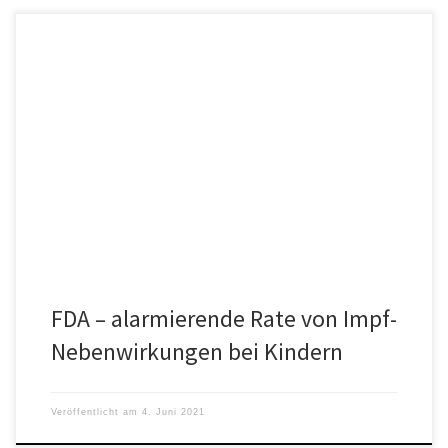
Um eine aktive Immunisierung zur Vorbeugung von COVID-19 bei
Personen ab 12 Jahren zu ermöglichen, ergriff die US-
amerikanische Food and […]
FDA – alarmierende Rate von Impf-
Nebenwirkungen bei Kindern
Veröffentlicht am
4. Juni 2021