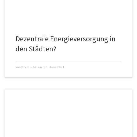
Dezentrale Energieversorgung in
den Städten?
Veröffentlicht am
17. Juni 2021
Es ist jetzt offiziell. Senatoren aus dem US-Senat gaben am 12.
Juni bekannt: Die Corona-Geschichte ist in eine Lüge verpackt.