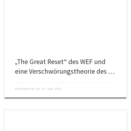
Über das Thema „The Great Reset“ streiten sich die Guten und die
Bösen. So sieht es jedenfalls der Bayerische Rundfunk […]
„The Great Reset“ des WEF und
eine Verschwörungstheorie des …
Veröffentlicht am
13. Juni 2021