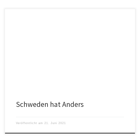
Schweden hat Anders Tegnell. Im Umgang Schwedens mit COVID-
19 hat der Arzt und Epidemiologe eine entscheidende
Beraterrolle. Als Abteilungsleiter und […]
Schweden hat Anders
Veröffentlicht am
21. Juni 2021