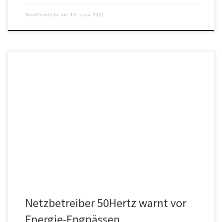
Veröffentlicht am
19. Juni 2021
Netzbetreiber und Bundesrechnungshof warnen vor einem
Blackout. Sie werden von der Bundesregierung nicht ernst genug
genommen.
Netzbetreiber 50Hertz warnt vor
Energie-Engpässen