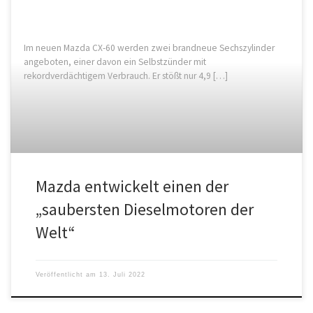
Im neuen Mazda CX-60 werden zwei brandneue Sechszylinder
angeboten, einer davon ein Selbstzünder mit
rekordverdächtigem Verbrauch. Er stößt nur 4,9 […]
Mazda entwickelt einen der
„saubersten Dieselmotoren der
Welt“
Veröffentlicht am
13. Juli 2022