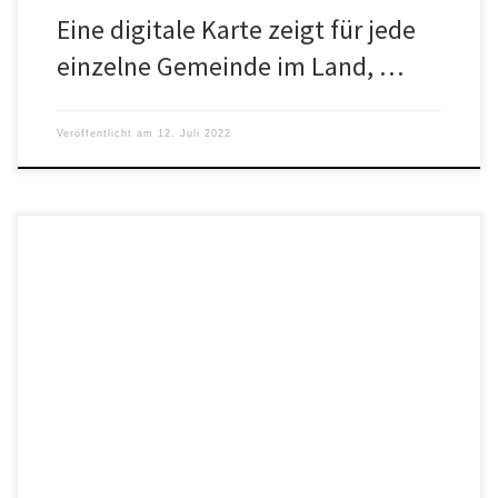
Eine digitale Karte zeigt für jede
einzelne Gemeinde im Land, …
Veröffentlicht am
12. Juli 2022
„Wir müssen jetzt schon damit beginnen, ältere und kranke
Menschen vor der Mega Hitzewelle zu schützen. Vorräte an
Flüssigkeit, Ventilatoren, […]