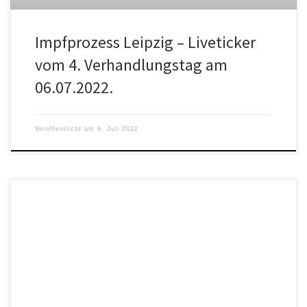
Impfprozess Leipzig – Liveticker
vom 4. Verhandlungstag am
06.07.2022.
Veröffentlicht am
6. Juli 2022
Südkoreas neuer Präsident Yoon Suk Yeol macht den Ausstieg des
Landes aus der Kernkraft rückgängig,