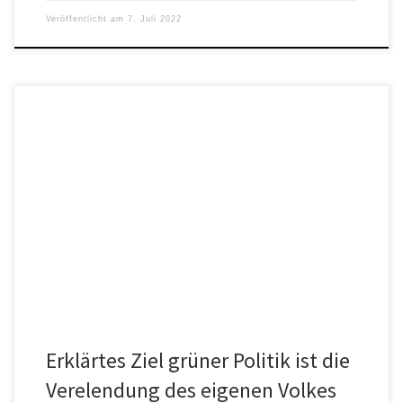
Veröffentlicht am
7. Juli 2022
Deutschlands Ampelregierung hat sich in eine Situation manövriert,
die sich möglicherweise bereits in wenigen Monaten als ausweglos
erweisen könnte. Obendrauf […]
Erklärtes Ziel grüner Politik ist die
Verelendung des eigenen Volkes