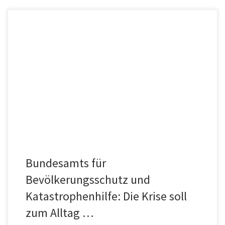
„Der Krisenmodus muss jetzt zum allgemeinen Bewusstsein
dazugehören, wir müssen lernen, dass die Krise zum Alltag
gehört“, sagte der Präsident […]
Bundesamts für
Bevölkerungsschutz und
Katastrophenhilfe: Die Krise soll
zum Alltag …