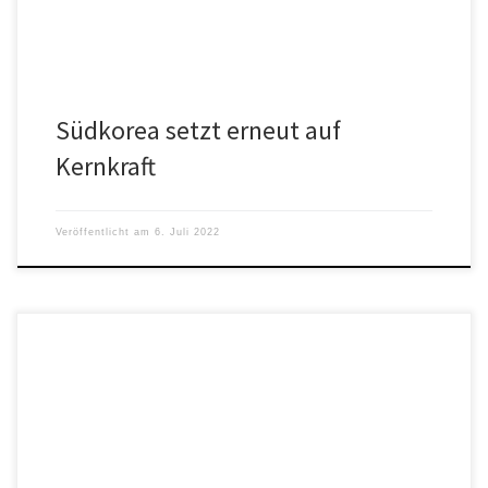
Südkorea setzt erneut auf
Kernkraft
Veröffentlicht am
6. Juli 2022
Die Wohnungsgenossenschaft in Dippoldiswalde reduziert ab
sofort die Versorgung von Mietern mit Warmwasser, berichtet unter
anderem die Zeitung aus Sachsen […]