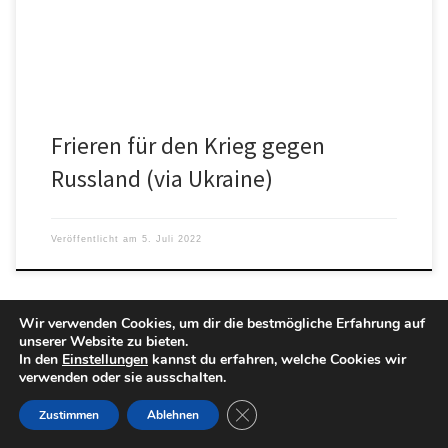
Frieren für den Krieg gegen
Russland (via Ukraine)
Veröffentlicht am
5. Juli 2022
Wir verwenden Cookies, um dir die bestmögliche Erfahrung auf
unserer Website zu bieten.
In den
Einstellungen
kannst du erfahren, welche Cookies wir
verwenden oder sie ausschalten.
GDPR Cookie-Banner schließen
Zustimmen
Ablehnen
Das Bundeskanzleramt wollte seine Kurzprotokolle geheim halten.
Es muss seine Protokolle zu den Bund-Länder-Konferenzen zur