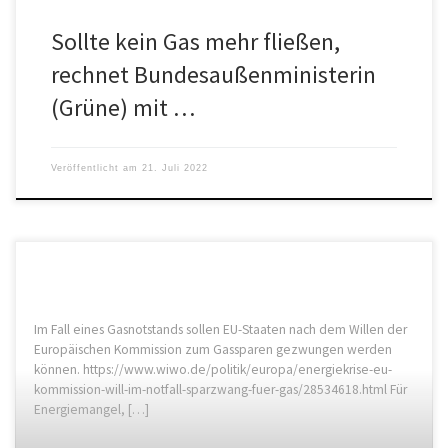
Sollte kein Gas mehr fließen,
rechnet Bundesaußenministerin
(Grüne) mit …
Veröffentlicht am
21. Juli 2022
Im Fall eines Gasnotstands sollen EU-Staaten nach dem Willen der
Europäischen Kommission zum Gassparen gezwungen werden
können. https://www.wiwo.de/politik/europa/energiekrise-eu-
kommission-will-im-notfall-sparzwang-fuer-gas/28534618.html Für
Energiemangel, […]