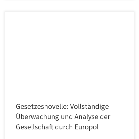
Die Europäische Polizeibehörde Europol darf nach einer
Gesetzesnovelle, seit dem 28.06.2022 Daten in einem erheblich
größerem Umfang erheben, sammeln und […]
Gesetzesnovelle: Vollständige
Überwachung und Analyse der
Gesellschaft durch Europol