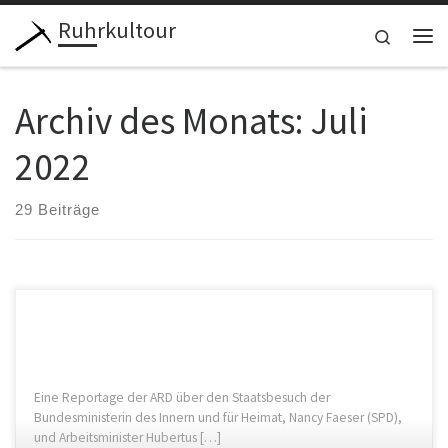
Ruhrkultour
Zum Inhalt springen
Search
Me
Archiv des Monats:
Juli
2022
29 Beiträge
Eine Reportage der ARD über den Staatsbesuch der
Bundesministerin des Innern und für Heimat, Nancy Faeser (SPD),
und Arbeitsminister Hubertus […]