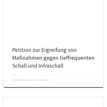
Die großflächige Schallbelastung durch Erneuerbare
Energienanlagen sind nicht nur regional zu lösen.
Interessengemeinschaft fordert Maßnahmen
Petition zur Ergreifung von
Maßnahmen gegen tieffrequenten
Schall und Infraschall
Veröffentlicht am
18. Juli 2022