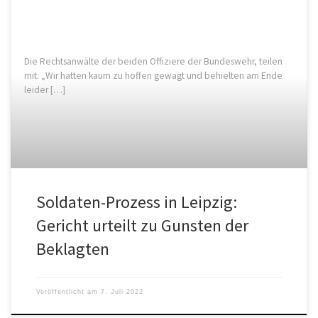
Die Rechtsanwälte der beiden Offiziere der Bundeswehr, teilen
mit: „Wir hatten kaum zu hoffen gewagt und behielten am Ende
leider […]
Soldaten-Prozess in Leipzig:
Gericht urteilt zu Gunsten der
Beklagten
Veröffentlicht am
7. Juli 2022