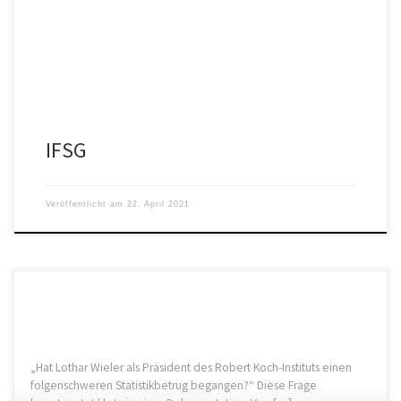
hatten und es als unsinnig bis schädlich […]
IFSG
Veröffentlicht am
22. April 2021
„Hat Lothar Wieler als Präsident des Robert Koch-Instituts einen
folgenschweren Statistikbetrug begangen?“ Diese Frage