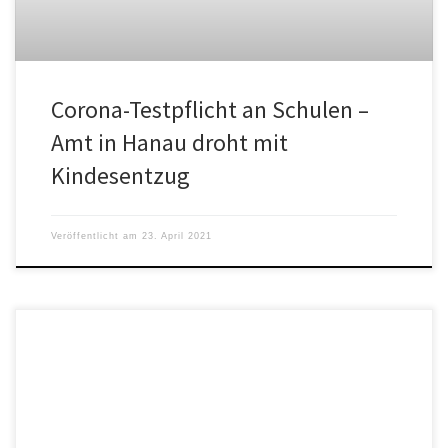
Corona-Testpflicht an Schulen –
Amt in Hanau droht mit
Kindesentzug
Veröffentlicht am
23. April 2021
Nachdem die Ministerpräsidenten am 22. April 2021 inhaltlich zum
sogenannten „Bevölkerungsschutzgesetz“ Stellung bezogen