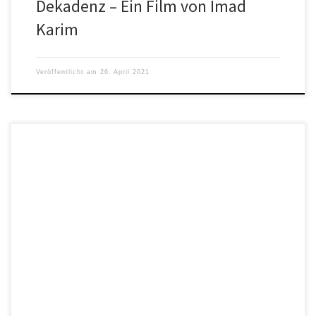
Dekadenz – Ein Film von Imad
Karim
Veröffentlicht am
26. April 2021
Ben Becker steht derzeit für einen ZDF-Spielfilm auf dem
ehemaligen Betriebsgelände des Unternehmens Nestlé in
Ludwigsburg (Baden-Württemberg) vor der Kamera. […]