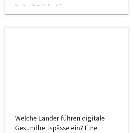
Veröffentlicht am
27. April 2021
Eine Übersicht des WEF zeigt, welche Länder digitale
Gesundheitspässe einführen und welche
Technologieunternehmen sie entwickeln.
Welche Länder führen digitale
Gesundheitspässe ein? Eine