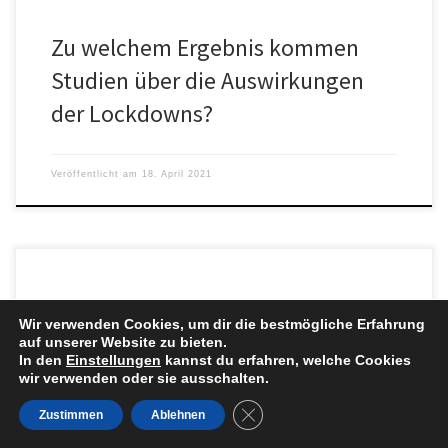
Zu welchem Ergebnis kommen
Studien über die Auswirkungen
der Lockdowns?
Veröffentlicht am
18. April 2021
Wir verwenden Cookies, um dir die bestmögliche Erfahrung
auf unserer Website zu bieten.
„Die Gefahr, die dieser Lockdown mit sich bringt – insbesondere
In den
Einstellungen
kannst du erfahren, welche Cookies
der erste mit Schul- und Kindergartenschliessung – ist neben den
wir verwenden oder sie ausschalten.
[…]
GDPR Cookie-Banner schließen
Zustimmen
Ablehnen