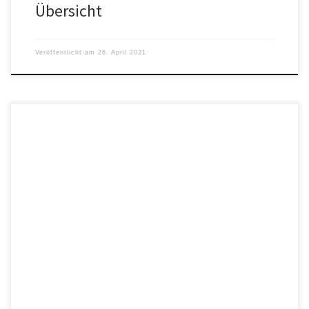
Übersicht
Veröffentlicht am
26. April 2021
Der Film von Imad Karim beschreibt nach seiner Ansicht den
absurden Zustand, in dem sich Europa und speziell Deutschland
befinden.