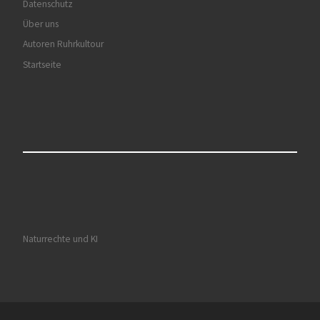
Datenschutz
Über uns
Autoren Ruhrkultour
Startseite
Naturrechte und KI