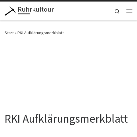
Ruhrkultour
Zum Inhalt springen
Search
Me
Start
»
RKI Aufklärungsmerkblatt
RKI Aufklärungsmerkblatt