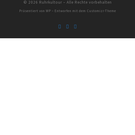
© 2026
Ruhrkultour
– Alle Rechte vorbehalten
Präsentiert von
WP
– Entworfen mit dem
Customizr-Theme