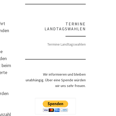
hrt
TERMINE
LANDTAGSWAHLEN
inden
Termine Landtagswahlen
le
rden
z beim
erte
Wir informieren und bleiben
unabhängig. Über eine Spende würden
wir uns sehr freuen.
erden
Anzahl