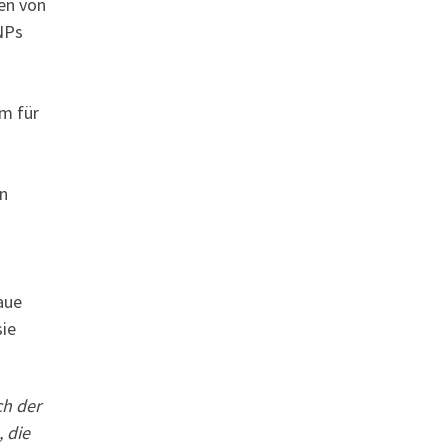
len von
NPs
em für
en
aue
ie
ch der
 die