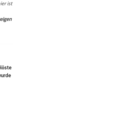
er ist
weigen
löste
wurde