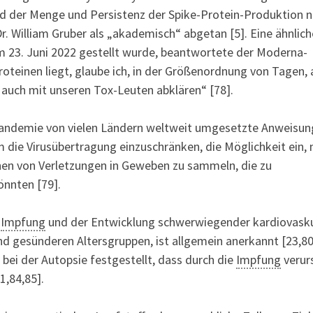
und der Menge und Persistenz der Spike-Protein-Produktion 
r. William Gruber als „akademisch“ abgetan [5]. Eine ähnlich
am 23. Juni 2022 gestellt wurde, beantwortete der Moderna-
roteinen liegt, glaube ich, in der Größenordnung von Tagen, 
 auch mit unseren Tox-Leuten abklären“ [78].
Pandemie von vielen Ländern weltweit umgesetzte Anweisun
 die Virusübertragung einzuschränken, die Möglichkeit ein,
chen von Verletzungen in Geweben zu sammeln, die zu
önnten [79].
-
Impfung
und der Entwicklung schwerwiegender kardiovasku
d gesünderen Altersgruppen, ist allgemein anerkannt [23,80
bei der Autopsie festgestellt, dass durch die
Impfung
verur
,84,85].