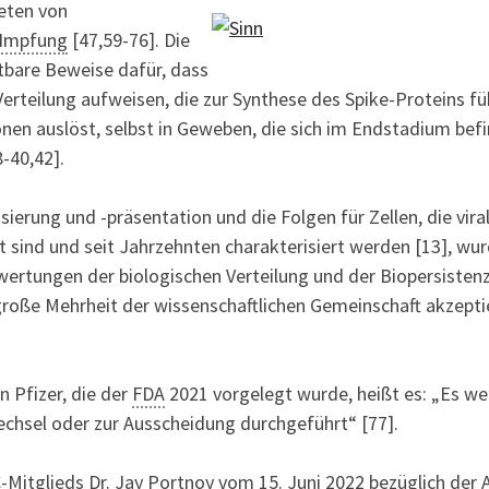
reten von
Impfung
[47,59-76]. Die
tbare Beweise dafür, dass
erteilung aufweisen, die zur Synthese des Spike-Proteins fü
n auslöst, selbst in Geweben, die sich im Endstadium bef
-40,42].
rung und -präsentation und die Folgen für Zellen, die vira
 sind und seit Jahrzehnten charakterisiert werden [13], wu
rtungen der biologischen Verteilung und der Biopersisten
roße Mehrheit der wissenschaftlichen Gemeinschaft akzepti
n Pfizer, die der
FDA
2021 vorgelegt wurde, heißt es: „Es w
chsel oder zur Ausscheidung durchgeführt“ [77].
Mitglieds Dr. Jay Portnoy vom 15. Juni 2022 bezüglich der 