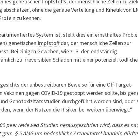
n eines genetischen Impfstoffs, der menschliche Zellen zu Zie
g abschätzen, ohne die genaue Verteilung und Kinetik von L
rotein zu kennen.
rtimentiertes System ist, stellt dies ein ernsthaftes Probl
den) genetischen
Impfstoff
dar, der menschliche Zellen zur
sst. Bei einigen Geweben, wie z. B. den endständig
 nämlich zu irreversiblen Schäden mit einer potenziell tödlich
esichts der unbestreitbaren Beweise für eine Off-Target-
en Vakzinen gegen COVID-19 gestoppt werden sollte, bis gen
d Genotoxizitätsstudien durchgeführt worden sind, oder s
rden, wenn der Nutzen die Risiken bei weitem überwiegt.“
600 peer reviewed Studien herausgeschrien wird, dass es na
 gem. § 5 AMG um bedenkliche Arzneimittel handeln dürfte,