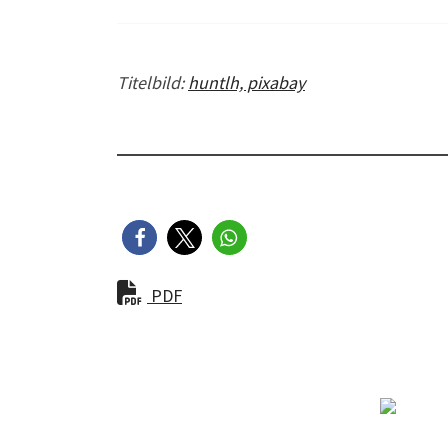
Titelbild:
huntlh, pixabay
PDF