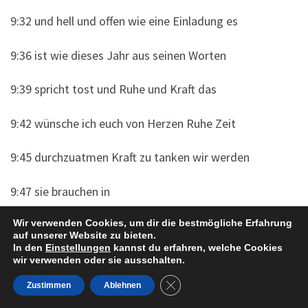
9:32 und hell und offen wie eine Einladung es
9:36 ist wie dieses Jahr aus seinen Worten
9:39 spricht tost und Ruhe und Kraft das
9:42 wünsche ich euch von Herzen Ruhe Zeit
9:45 durchzuatmen Kraft zu tanken wir werden
9:47 sie brauchen in
Wir verwenden Cookies, um dir die bestmögliche Erfahrung
9:49 2024 frohe Weihnachten und kommt gut
auf unserer Website zu bieten.
In den
Einstellungen
kannst du erfahren, welche Cookies
9:52 rüber
wir verwenden oder sie ausschalten.
GDPR Cookie-Banner schließe
Zustimmen
Ablehnen