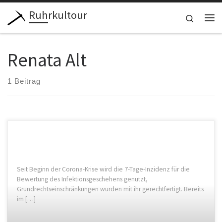
Ruhrkultour
Zum Inhalt springen
Search
Me
Renata Alt
1 Beitrag
Seit Beginn der Corona-Krise wird die 7-Tage-Inzidenz für die
Bewertung des Infektionsgeschehens genutzt,
Grundrechtseinschränkungen wurden mit ihr gerechtfertigt. Bereits
im […]