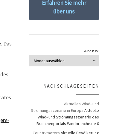
Erfahren Sie mehr
über uns
e. Das
Archiv
 des
NACHSCHLAGESEITEN
rates
Aktuelles Wind- und
Strömungsszenario in Europa
Aktuelle
Wind- und Strömungsszenario des
ere-
Branchenportals Windbranche.de 0
Countrymeters
Aktuelle Bevölkerung