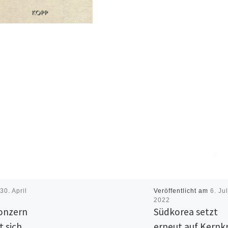
m
30. April
Veröffentlicht am
6. Jul
2022
onzern
Südkorea setzt
t sich
erneut auf Kernkr