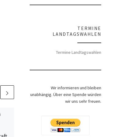
TERMINE
LANDTAGSWAHLEN
Termine Landtagswahlen
Wir informieren und bleiben
unabhängig. Über eine Spende würden
wir uns sehr freuen.
i
Veröffentlicht am
6. August
2021
Angebot und
aft
Nachfrage auf dem