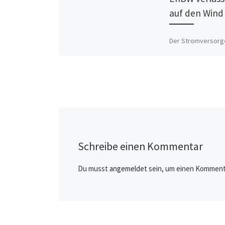
auf den Wind
Der Stromversorg
bietet mit seinen
Kernkraftwerken a
sich Umweltschüt
wünschen: Energie
Bürgerhand und s
Strom. Mehr als 9
des […]
Schreibe einen Kommentar
Du musst
angemeldet
sein, um einen Komment