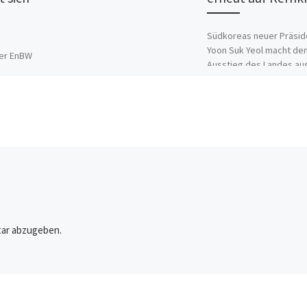
Südkoreas neuer Präsid
Yoon Suk Yeol macht de
er EnBW
Ausstieg des Landes au
Kernkraft rückgängig,
lles, was
zer
 in
auberen
0 Prozent
ar abzugeben.