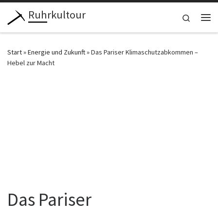
Ruhrkultour
Zum Inhalt springen
Search
Me
Start
»
Energie und Zukunft
»
Das Pariser Klimaschutzabkommen –
Hebel zur Macht
Das Pariser