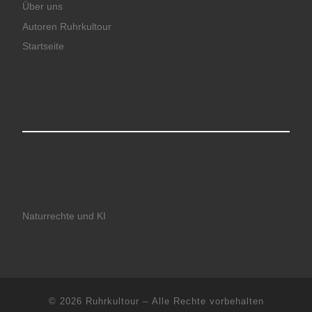
Über uns
Autoren Ruhrkultour
Startseite
Naturrechte und KI
© 2026
Ruhrkultour
– Alle Rechte vorbehalten